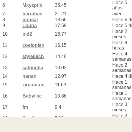
Hace 5
6
Mxyzptlk
35.45
años
7
barrabas
21.21
ayer
8
bonsai
18.66
Hace 6 d
9
Louna
17.59
Hace 5 d
Hace 2
10
pid2
16.77
meses
Hace 9
11
coelonien
16.15
horas
Hace 4
12
style89ch
14.46
semanas
Hace 2
13
satrincha
13.02
semanas
14
nanan
12.07
Hace 4 d
Hace 1
15
zirconium
11.63
semanas
Hace 1
16
Babylise
10.86
semanas
Hace 3
17
fm
9.4
meses
Hace 2
18
Jma8
7.91
meses
Hace 4
19
thegambler
6.48