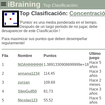
iBraining
Top Clasificación:
Concentración
Top Clasificación:
Concentraci
'Puntos' es una media ponderada en el tiempo.
Después de un largo período de no jugar, debe
desaparecer de este Clasificación !
Para maximizar sus puntos que deben desempeñar
regularmente!
Ultimo
Fila
Nombre
Puntos
juego
Hace 5
1
NOAHHHHHH
1.3891330908699999e+18
años
Hace 3
2
annana1234
114.45
años
Hace 2
3
zurzan
109.69
meses
Hace 3
4
SlimGull50
81.73
años
Hace 5
5
Nicolas123
55.52
años