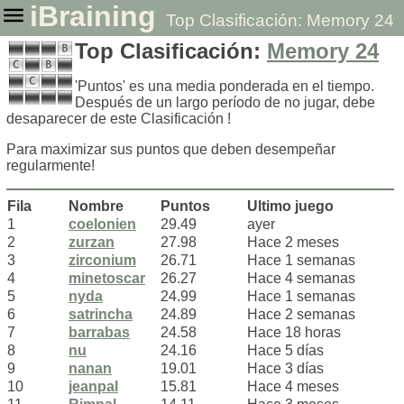
iBraining
Top Clasificación: Memory 24
Top Clasificación:
Memory 24
'Puntos' es una media ponderada en el tiempo.
Después de un largo período de no jugar, debe
desaparecer de este Clasificación !
Para maximizar sus puntos que deben desempeñar
regularmente!
Fila
Nombre
Puntos
Ultimo juego
1
coelonien
29.49
ayer
2
zurzan
27.98
Hace 2 meses
3
zirconium
26.71
Hace 1 semanas
4
minetoscar
26.27
Hace 4 semanas
5
nyda
24.99
Hace 1 semanas
6
satrincha
24.89
Hace 2 semanas
7
barrabas
24.58
Hace 18 horas
8
nu
24.16
Hace 5 días
9
nanan
19.01
Hace 3 días
10
jeanpal
15.81
Hace 4 meses