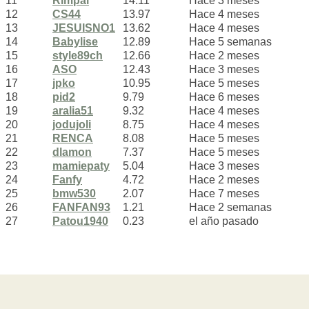
11
Rimpal
14.11
Hace 3 meses
12
CS44
13.97
Hace 4 meses
13
JESUISNO1
13.62
Hace 4 meses
14
Babylise
12.89
Hace 5 semanas
15
style89ch
12.66
Hace 2 meses
16
ASO
12.43
Hace 3 meses
17
jpko
10.95
Hace 5 meses
18
pid2
9.79
Hace 6 meses
19
aralia51
9.32
Hace 4 meses
20
jodujoli
8.75
Hace 4 meses
21
RENCA
8.08
Hace 5 meses
22
dlamon
7.37
Hace 5 meses
23
mamiepaty
5.04
Hace 3 meses
24
Fanfy
4.72
Hace 2 meses
25
bmw530
2.07
Hace 7 meses
26
FANFAN93
1.21
Hace 2 semanas
27
Patou1940
0.23
el año pasado